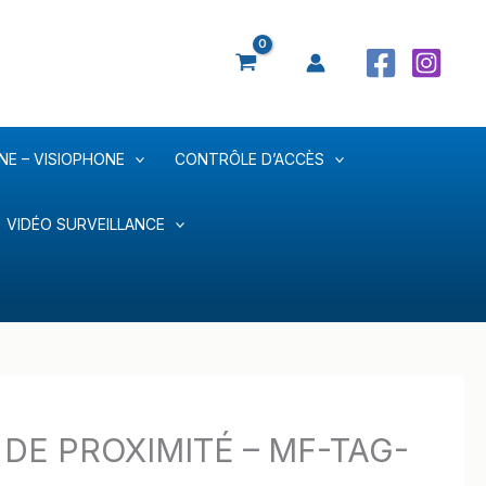
NE – VISIOPHONE
CONTRÔLE D’ACCÈS
VIDÉO SURVEILLANCE
DE PROXIMITÉ – MF-TAG-