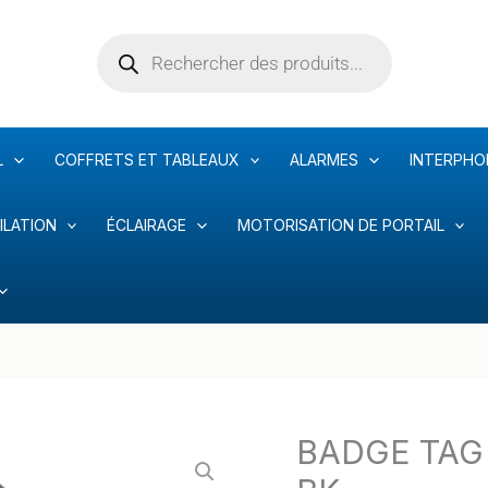
Recherche
de
produits
L
COFFRETS ET TABLEAUX
ALARMES
INTERPHO
ILATION
ÉCLAIRAGE
MOTORISATION DE PORTAIL
BADGE TAG 
quantité
de