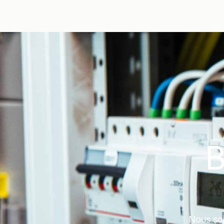
B
Nous som