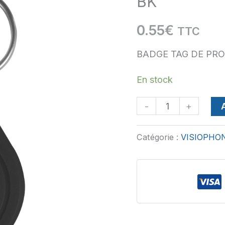
BK
BADGE
0.55
€
TTC
TAG
DE
BADGE TAG DE PRO
PROXIMITÉ
En stock
-
MF-
-
+
TAG-
BK
Catégorie :
VISIOPHO