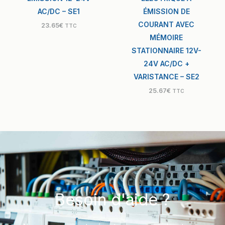
AC/DC – SE1
ÉMISSION DE
COURANT AVEC
23.65
€
TTC
MÉMOIRE
STATIONNAIRE 12V-
24V AC/DC +
VARISTANCE – SE2
25.67
€
TTC
Besoin d'aide ?