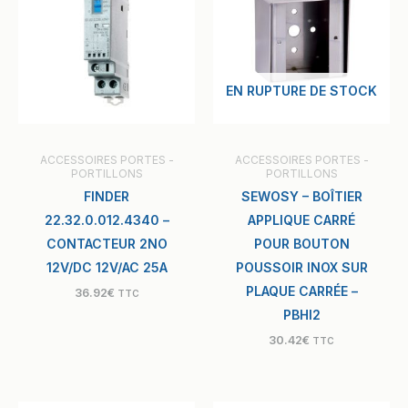
EN RUPTURE DE STOCK
ACCESSOIRES PORTES -
ACCESSOIRES PORTES -
PORTILLONS
PORTILLONS
FINDER
SEWOSY – BOÎTIER
22.32.0.012.4340 –
APPLIQUE CARRÉ
CONTACTEUR 2NO
POUR BOUTON
12V/DC 12V/AC 25A
POUSSOIR INOX SUR
PLAQUE CARRÉE –
36.92
€
TTC
PBHI2
30.42
€
TTC