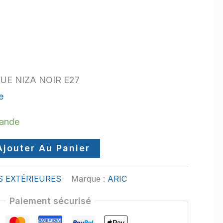
QUE NIZA NOIR E27
e
mande
Ajouter Au Panier
S EXTÉRIEURES
Marque :
ARIC
Paiement sécurisé