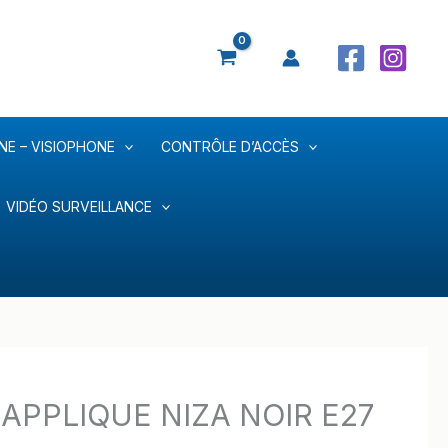
NE – VISIOPHONE
CONTRÔLE D’ACCÈS
VIDÉO SURVEILLANCE
– APPLIQUE NIZA NOIR E27