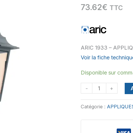
73.62
€
TTC
ARIC
1933
-
APPLIQUE
ARIC 1933 – APPLI
NIZA
Voir la fiche techniqu
NOIR
E27
Disponible sur com
-
+
Catégorie :
APPLIQUE