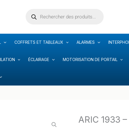
Recherche
de
produits
L
COFFRETS ET TABLEAUX
ALARMES
INTERPHO
ILATION
ÉCLAIRAGE
MOTORISATION DE PORTAIL
ARIC 1933 
quantité
de