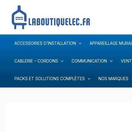
Aller
au
contenu
ACCESSOIRES D’INSTALLATION
APPAREILLAGE MURA
CABLERIE – CORDONS
COMMUNICATION
VENT
PACKS ET SOLUTIONS COMPLÈTES
NOS MARQUES